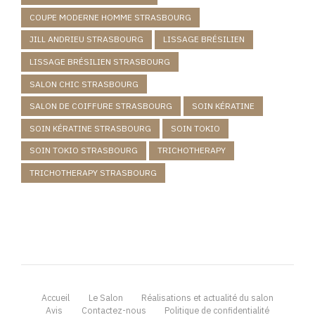
COUPE MODERNE HOMME STRASBOURG
JILL ANDRIEU STRASBOURG
LISSAGE BRÉSILIEN
LISSAGE BRÉSILIEN STRASBOURG
SALON CHIC STRASBOURG
SALON DE COIFFURE STRASBOURG
SOIN KÉRATINE
SOIN KÉRATINE STRASBOURG
SOIN TOKIO
SOIN TOKIO STRASBOURG
TRICHOTHERAPY
TRICHOTHERAPY STRASBOURG
Accueil
Le Salon
Réalisations et actualité du salon
Avis
Contactez-nous
Politique de confidentialité